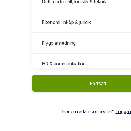
Drift, underhåll, logistik & teknik
Ekonomi, inköp & juridik
Flygplatsledning
HR & kommunikation
Fortsätt
IT & Data
Marknad & försäljning
Har du redan connectat?
Logga 
Miljö