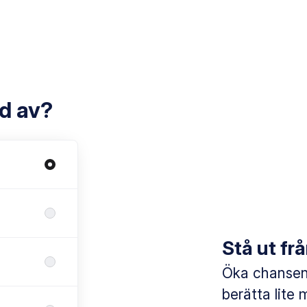
ad av?
Stå ut f
Öka chansen 
berätta lite 