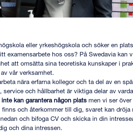
högskola eller yrkeshögskola och söker en plats 
a ditt examensarbete hos oss? På Swedavia kan v
het att omsätta sina teoretiska kunskaper i pra
n av vår verksamhet.
arbeta nära erfarna kollegor och ta del av en sp
, service och hållbarhet är viktiga delar av vard
i
inte kan garantera någon plats
men vi ser över 
 finns och återkommer till dig, svaret kan dröja
t nedan och bifoga CV och skicka in din intress
dig och dina intressen.