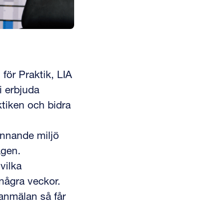
för Praktik, LIA
i erbjuda
ktiken och bidra
ännande miljö
agen.
vilka
 några veckor.
eanmälan så får